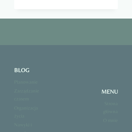
BUDŻETEM
BEZ
STRESU
–
CO
NAPRAWDĘ
DZIAŁA
I
DLACZEGO?
BLOG
Planowanie
Zarządzanie
MENU
czasem
Strona
Organizacja
główna
życia
O mnie
Nawyki i